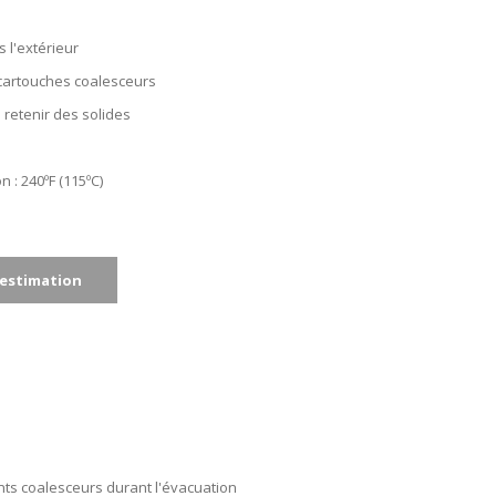
s l'extérieur
cartouches coalesceurs
 retenir des solides
 : 240ºF (115ºC)
estimation
nts coalesceurs durant l'évacuation