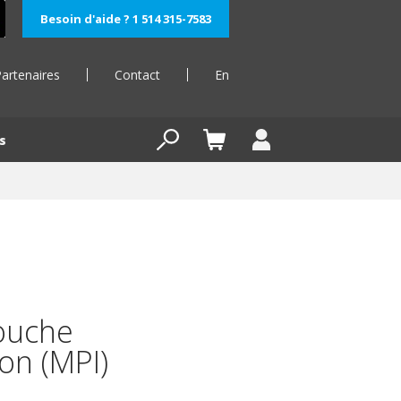
Besoin d'aide ? 1 514 315-7583
artenaires
Contact
En
s
touche
on (MPI)