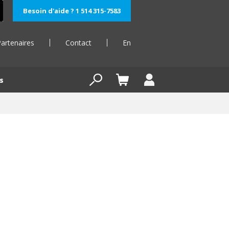
Besoin d'aide ? 1 514 315-7583
artenaires
Contact
En
s