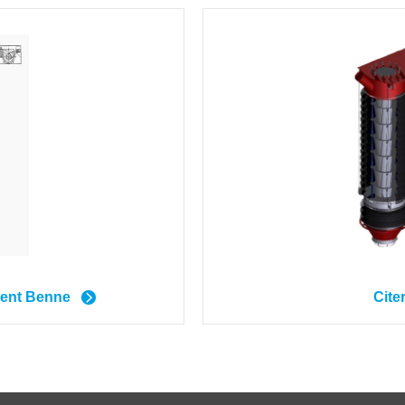
ent Benne
Cite