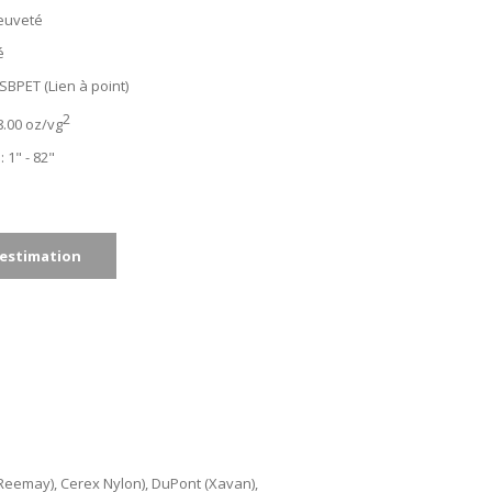
reuveté
é
 SBPET (Lien à point)
2
8.00 oz/vg
 1" - 82"
estimation
(Reemay), Cerex Nylon), DuPont (Xavan),