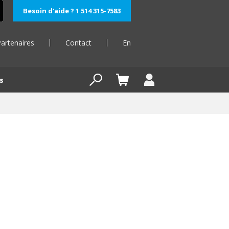
Besoin d'aide ? 1 514 315-7583
artenaires
Contact
En
s