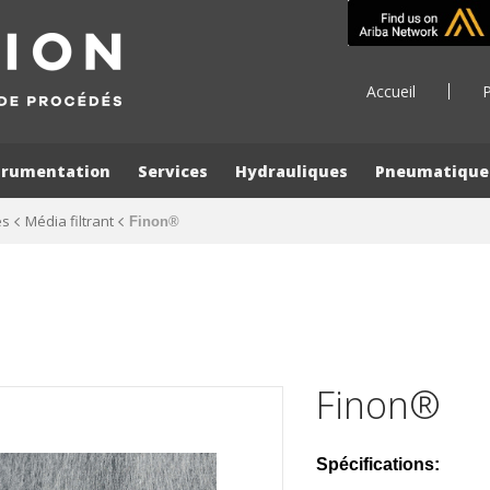
Accueil
P
trumentation
Services
Hydrauliques
Pneumatique
es
Média filtrant
Finon®
Finon®
Spécifications: