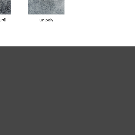
dur®
Unipoly