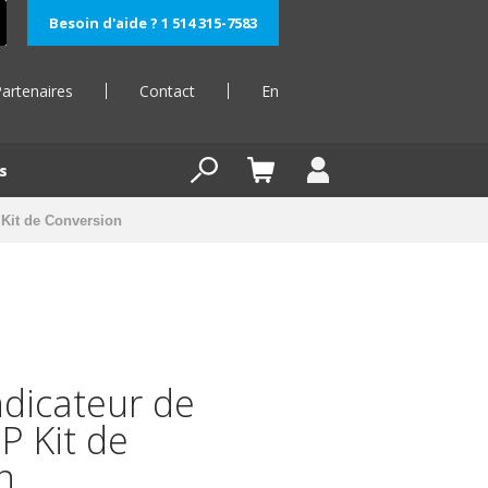
Besoin d'aide ? 1 514 315-7583
artenaires
Contact
En
s
 Kit de Conversion
ndicateur de
P Kit de
n