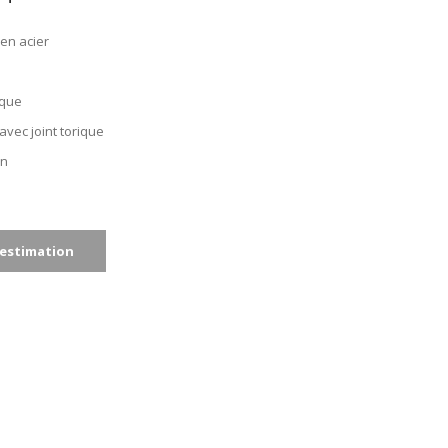
 en acier
ique
avec joint torique
on
estimation