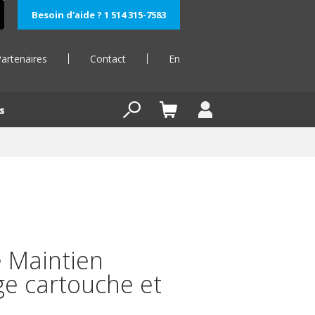
Besoin d'aide ? 1 514 315-7583
artenaires
Contact
En
s
 Maintien
e cartouche et