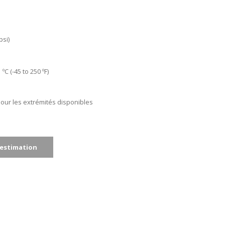
psi)
 ºC (-45 to 250 ºF)
our les extrémités disponibles
estimation