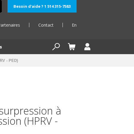
Besoin d'aide ? 1 514 315-7583
artenaires
Contact
En
s
PRV - PED)
surpression à
ssion (HPRV -