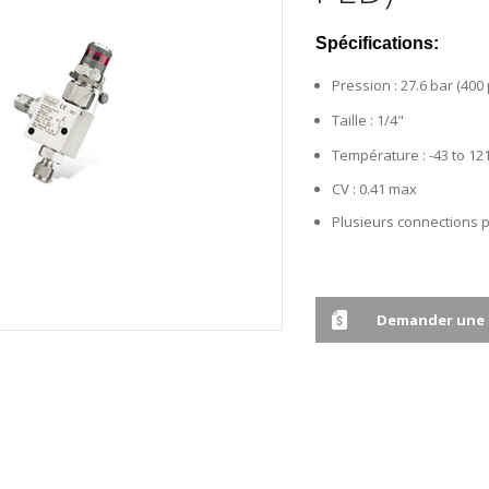
Spécifications:
Pression :
27.6 bar (400 
Taille :
1/4"
Température :
-43 to 121
CV : 0.41 max
Plusieurs connections p
Demander une 