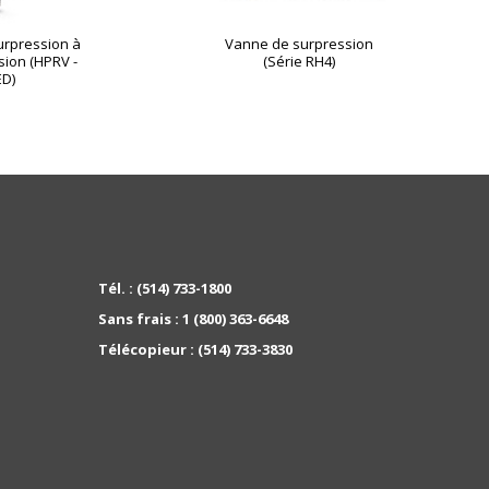
urpression à
Vanne de surpression
sion (HPRV -
(Série RH4)
ED)
Tél. :
(514) 733-1800
Sans frais :
1 (800) 363-6648
Télécopieur :
(514) 733-3830