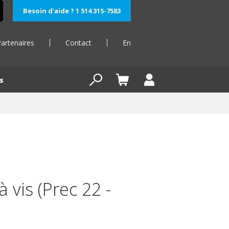
Besoin d'aide ? 1 514 315-7583
artenaires
Contact
En
s
à vis (Prec 22 -