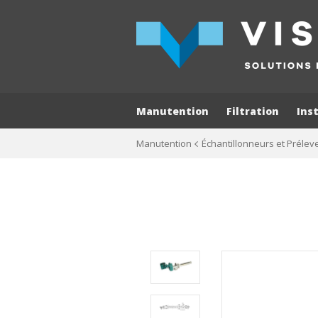
Manutention
Filtration
Ins
Manutention
Échantillonneurs et Prélev