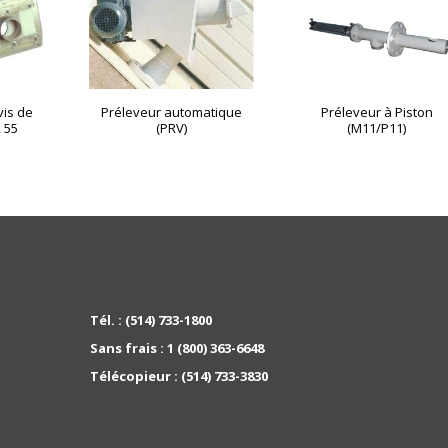
vis de
Préleveur automatique
Préleveur à Piston
 55
(PRV)
(M11/P11)
Tél. :
(514) 733-1800
Sans frais :
1 (800) 363-6648
Télécopieur :
(514) 733-3830