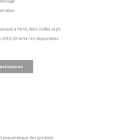
plissage
aération
ment à PN10, ANSI 150lbs et JIS
 ATEX 2014/34 / EU disponibles
estimation
ort pneumatique des produits