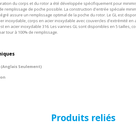
guration du corps et du rotor a été développée spécifiquement pour minimi
é de remplissage de poche possible. La construction d'entrée spéciale mini
tégré assure un remplissage optimal de la poche du rotor. Le GL est dispo
cier inoxydable, corps en acier inoxydable avec couvercles d'extrémité en 
st en acier inoxydable 316. Les vannes GL sont disponibles en 5 tailles, c
s par tour à 100% de remplissage.
niques
 (Anglais Seulement)
ion
Produits reliés