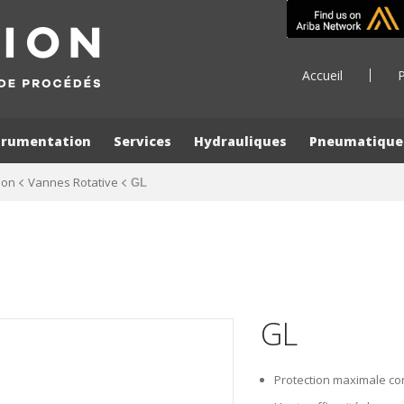
Accueil
P
trumentation
Services
Hydrauliques
Pneumatique
ion
Vannes Rotative
GL
GL
Protection maximale con