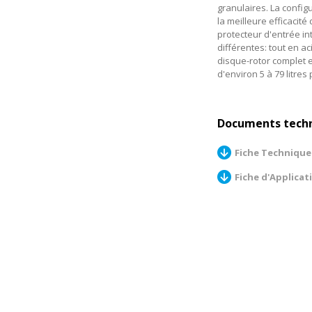
granulaires. La confi
la meilleure efficacit
protecteur d'entrée in
différentes: tout en a
disque-rotor complet e
d'environ 5 à 79 litre
Documents tech
Fiche Technique
Fiche d'Applicat