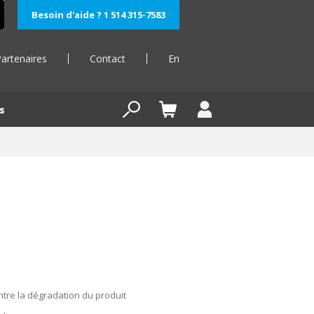
Besoin d'aide ? 1 514 315-7583
artenaires
Contact
En
s
tre la dégradation du produit