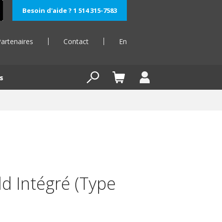
Besoin d'aide ? 1 514 315-7583
artenaires
Contact
En
s
d Intégré (Type