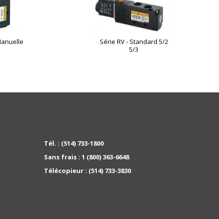
Manuelle
Série RV - Standard 5/2
5/3
Tél. :
(514) 733-1800
Sans frais :
1 (800) 363-6648
Télécopieur :
(514) 733-3830